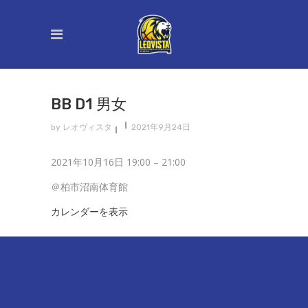
BB D1 男女
by
レオヴィスタ
2021年9月24日
BB
2021年10月16日
19:00
–
21:00
D1
＠柏市沼南体育館
男
カレンダーを表示
女