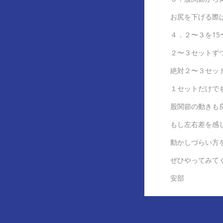
お尻を下げる際
４．２〜３を15
２〜３セットず
絶対２〜３セッ
１セットだけで
股関節の動きも
もし左右差を感
動かしづらい方
ぜひやってみて
安部