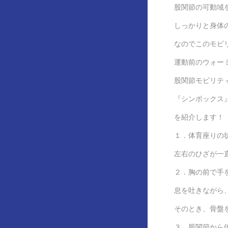
股関節の可動域
しっかりと身体
なのでこのモビ
運動前のウォー
股関節モビリテ
『シンボックス
を紹介します！
１．体育座りの
左右のひざが一
２．胸の前で手
息を吐きながら
そのとき、骨盤
３．股関節から