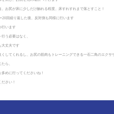
は、お尻が床に少しだけ触れる程度、床すれすれまで落とすこと！
〜20回繰り返した後、反対側も同様に行います
つ行います
ト行う必要はなく、
も大丈夫です
良くしてくれるし、お尻の筋肉もトレーニングできる一石二鳥のエクサ
じたら、
を多めに行ってくださいね！
ください！