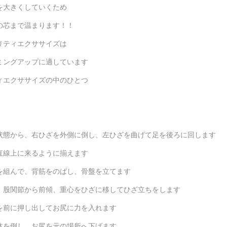
を大きくしていくため
の芯まで温まります！！
リティエクササイズは
ミングアップに適しています
ィエクササイズの中のひとつ
』
状態から、右ひざを外側に倒し、左ひざを曲げて足を後ろに回します
直線上に来るように揃えます
を組んで、背筋をのばし、骨盤を立てます
、股関節から前傾、重心をひざに移してひざ立ちをします
を前に押し出してお尻に力を入れます
体を倒し、お尻を元の場所へ下げます