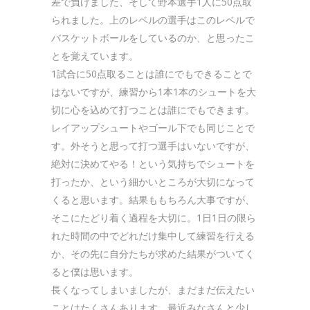
差で負けました、そして野本選手1人に50点取
られました。上のレベルの選手はこのレベルで
バスケットボールをしているのか、と思ったこ
とを覚えています。
1試合に50点取ることは誰にでもできることで
はないですが、練習から1本1本のシュートを大
切に心を込めて打つことは誰にでもできます。
レイアップシュートやゴール下でも同じことで
す。外そうと思って打つ選手はいないですが、
絶対に決めてやる！という気持ちでシュートを
打ったか、という細かいところが大切になって
くると思います。結果ももちろん大事ですが、
そこにたどり着く過程を大切に。1日1日の限ら
れた時間の中でどれだけ集中して練習を行える
か、その先に自分たちが求めた結果がついてく
ると僕は思います。
長くなってしまいましたが、まだまだ伝えたい
ことはたくさんあります。最近みなさんと少し