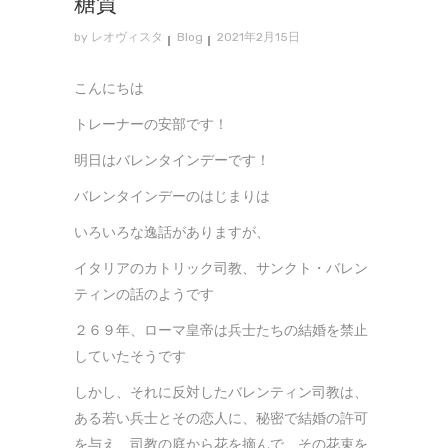
糖質
by
レオヴィスタ
Blog
2021年2月15日
こんにちは
トレーナーの安部です！
明日はバレンタインデーです！
バレンタインデーのはじまりは
いろいろな逸話がありますが、
イタリアのカトリック司教、サンクト・バレン
ティンの話のようです
２６９年、ローマ皇帝は兵士たちの結婚を禁止
していたそうです
しかし、それに反対したバレンティン司教は、
ある若い兵士とその恋人に、秘密で結婚の許可
を与え、司教の庭から花を摘んで、その花束を