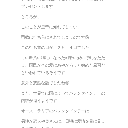
プレゼントします
ところが、
このことが皇帝に知れてしまい、
司教は打ち首にされてしまうのです😱
この打ち首の日が、２月１４日でした！
この政治の犠牲になった司教の愛の行動をたた
え、国民がその愛にあやかろうと始めた風習だ
といわれているそうです
意外と残酷な話でしたね😓
また、世界では国によってバレンタインデーの
内容が違うようです！
オーストラリアのバレンタインデーは
男性が恋人や奥さんに、日頃に愛情を目に見え