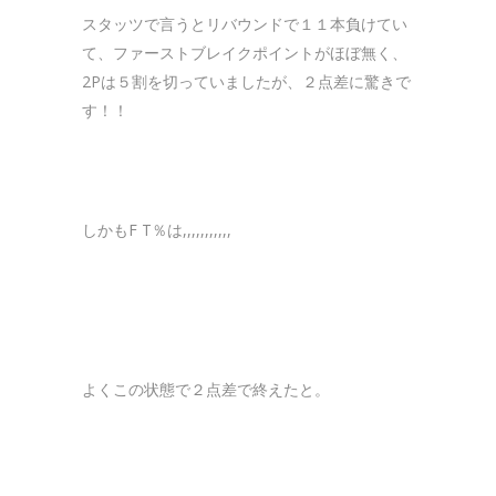
スタッツで言うとリバウンドで１１本負けてい
て、ファーストブレイクポイントがほぼ無く、
2Pは５割を切っていましたが、２点差に驚きで
す！！
しかもF T％は,,,,,,,,,,,
よくこの状態で２点差で終えたと。