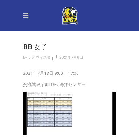
BB 女子
by
レオヴィスタ
2021年7月8日
BB
2021年7月18日
9:00
–
17:00
女
交流戦＠栗原B＆G海洋センター
子