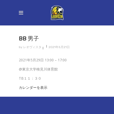
BB 男子
by
レオヴィスタ
2021年5月21日
BB
2021年5月29日
13:00
–
17:00
男
@東京大学検見川体育館
子
TB１１：３０
カレンダーを表示