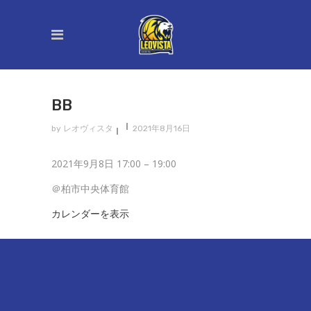
BB
by
レオヴィスタ
2021年8月16日
BB
2021年9月8日
17:00
–
19:00
＠柏市中央体育館
カレンダーを表示