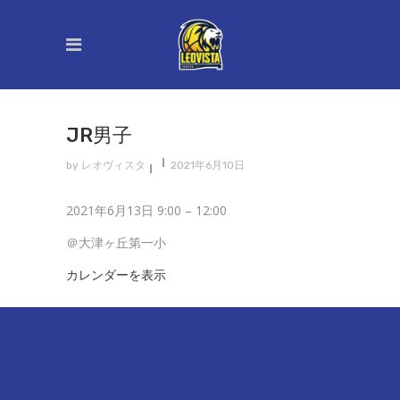
JR男子
by
レオヴィスタ
2021年6月10日
Jr
2021年6月13日
9:00
–
12:00
男
＠大津ヶ丘第一小
子
カレンダーを表示