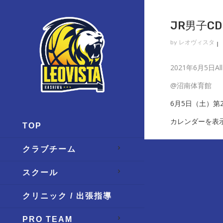
JR男子CD
by
レオヴィスタ
Jr
2021年6月5日
Al
男
@沼南体育館
子
6月5日（土）第
CDL
カレンダーを表
TOP
クラブチーム
スクール
クリニック / 出張指導
PRO TEAM