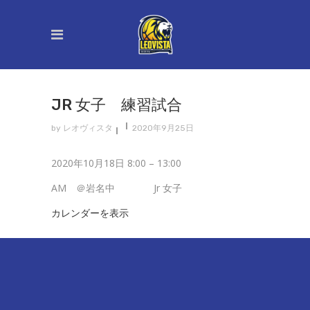
JR 女子 練習試合
by
レオヴィスタ
2020年9月25日
Jr
2020年10月18日
8:00
–
13:00
女
AM ＠岩名中 Jr 女子
子
カレンダーを表示
練
習
試
合