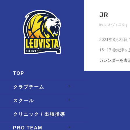
JR
by
レオヴィスタ
Jr
2021年8月22日
15~17 @大津
カレンダーを表
TOP
クラブチーム
スクール
クリニック / 出張指導
PRO TEAM