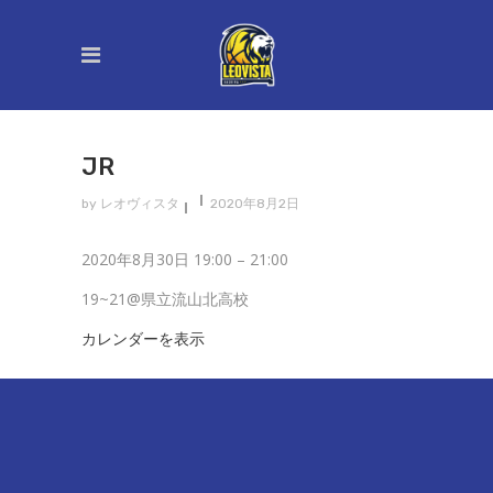
JR
by
レオヴィスタ
2020年8月2日
Jr
2020年8月30日
19:00
–
21:00
19~21@県立流山北高校
カレンダーを表示