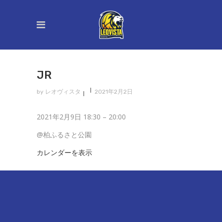
JR
by
レオヴィスタ
2021年2月2日
Jr
2021年2月9日
18:30
–
20:00
@柏ふるさと公園
カレンダーを表示