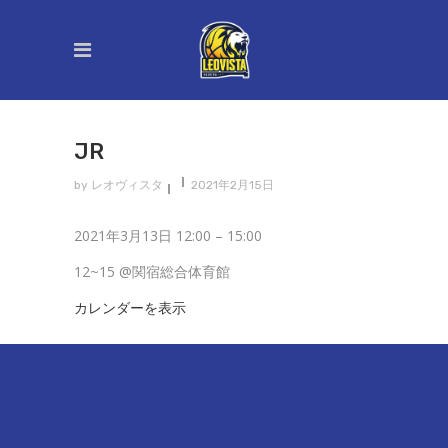
JR
by
レオヴィスタ
2021年2月15日
Jr
2021年3月13日
12:00
–
15:00
12~15 @関宿総合体育館
カレンダーを表示