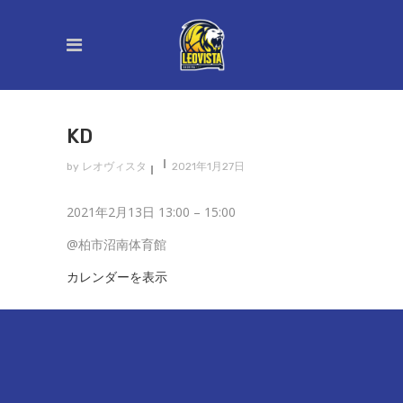
KD
by
レオヴィスタ
2021年1月27日
KD
2021年2月13日
13:00
–
15:00
@柏市沼南体育館
カレンダーを表示