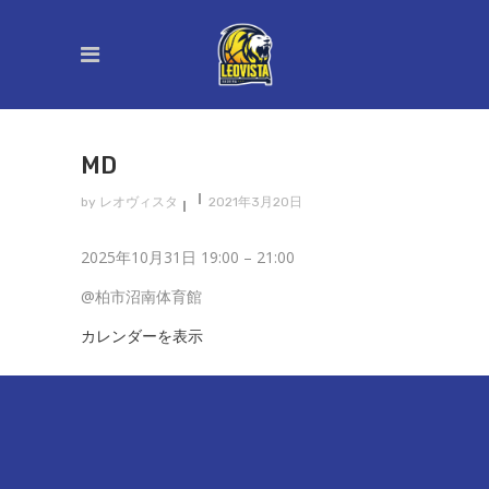
MD
by
レオヴィスタ
2021年3月20日
MD
2025年10月31日
19:00
–
21:00
@柏市沼南体育館
カレンダーを表示