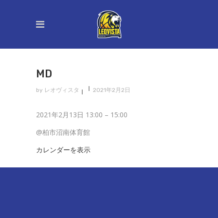
MD
by
レオヴィスタ
2021年2月2日
MD
2021年2月13日
13:00
–
15:00
@柏市沼南体育館
カレンダーを表示