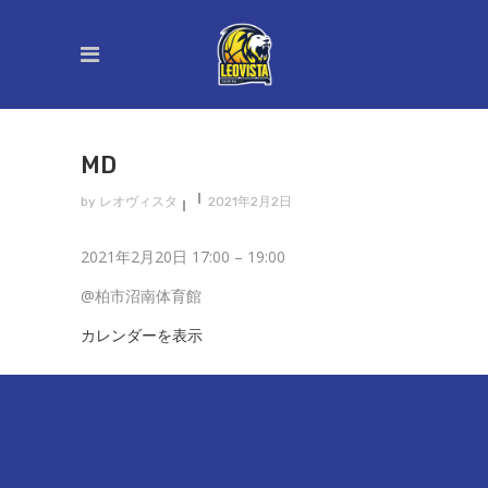
MD
by
レオヴィスタ
2021年2月2日
MD
2021年2月20日
17:00
–
19:00
@柏市沼南体育館
カレンダーを表示