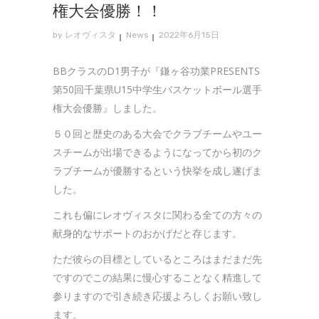
権大会優勝！！
by
レオヴィスタ
News
2022年6月15日
BBクラスのD1男子が『鎌ヶ谷功業PRESENTS
第50回千葉県U15中学生バスケットボール選手
権大会優勝』しました。
５０回と歴史のある大会でクラブチームやユー
スチームが出場できるようになってから初のク
ラブチームが優勝するという快挙を成し遂げま
した。
これも偏にレオヴィスタに関わる全ての方々の
献身的なサポートのおかげだと存じます。
ただ彼らの目標としているところはまだまだ先
ですのでこの結果に慢心することなく精進して
参りますので引き続き応援よろしくお願い致し
ます。