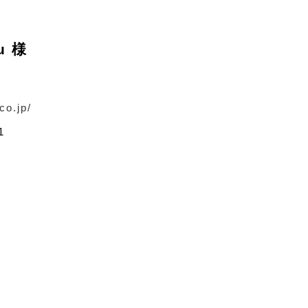
u 様
co.jp/
1