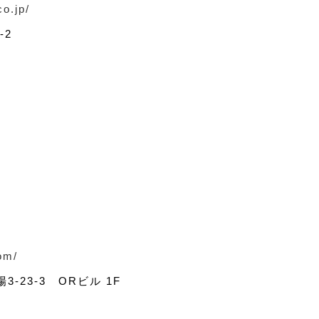
co.jp/
-2
om/
23-3 ORビル 1F