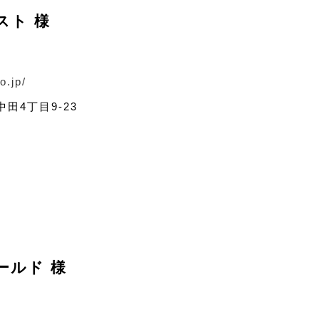
スト 様
o.jp/
田4丁目9-23
ールド 様